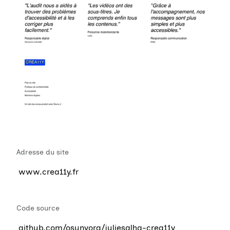
Adresse du site
www.crea11y.fr
Code source
github.com/osunyorg/juliesalha-crea11y